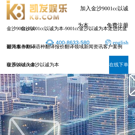
加入金沙9001cc以诚
为本
免费注册
金沙9001cc以
金沙9001cc以诚为本-9001cc金沙以诚为本
走进比蓝
400-8633-580
english
诚为本-9001cc
翻译服务
翻译语种
翻译报价
翻译领域
新闻资讯
客户案例
金沙以诚为本
联系9001cc金沙以诚为本
在线下单