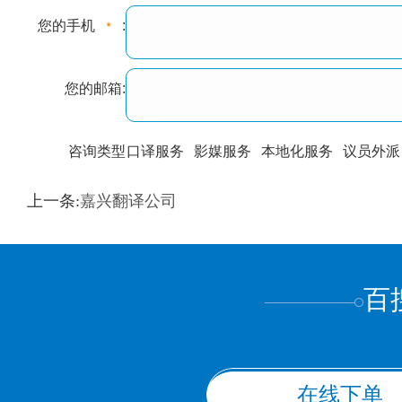
您的手机
:
您的邮箱:
咨询类型
口译服务
影媒服务
本地化服务
议员外派
训翻译
标准级
专业级
出版级
证件内容
上一条:
嘉兴翻译公司
上都不是
百
在线下单