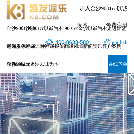
加入金沙9001cc以诚
为本
免费注册
金沙9001cc以
金沙9001cc以诚为本-9001cc金沙以诚为本
走进比蓝
400-8633-580
english
诚为本-9001cc
翻译服务
翻译语种
翻译报价
翻译领域
新闻资讯
客户案例
金沙以诚为本
联系9001cc金沙以诚为本
在线下单