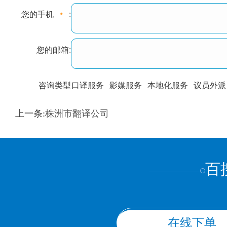
您的手机
:
您的邮箱:
咨询类型
口译服务
影媒服务
本地化服务
议员外派
训翻译
标准级
专业级
出版级
证件内容
上一条:
株洲市翻译公司
上都不是
百
在线下单