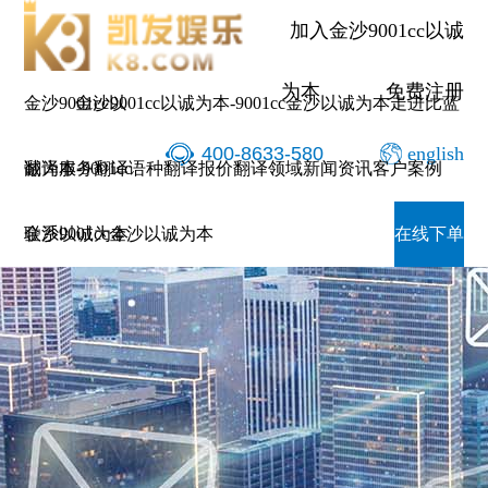
加入金沙9001cc以诚
为本
免费注册
金沙9001cc以
金沙9001cc以诚为本-9001cc金沙以诚为本
走进比蓝
400-8633-580
english
诚为本-9001cc
翻译服务
翻译语种
翻译报价
翻译领域
新闻资讯
客户案例
金沙以诚为本
联系9001cc金沙以诚为本
在线下单