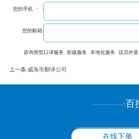
您的手机
:
您的邮箱:
咨询类型
口译服务
影媒服务
本地化服务
议员外派
训翻译
标准级
专业级
出版级
证件内容
上一条:
威海市翻译公司
上都不是
百
在线下单