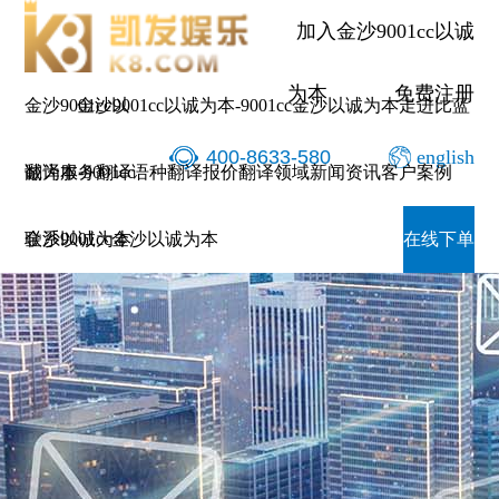
加入金沙9001cc以诚
为本
免费注册
金沙9001cc以
金沙9001cc以诚为本-9001cc金沙以诚为本
走进比蓝
400-8633-580
english
诚为本-9001cc
翻译服务
翻译语种
翻译报价
翻译领域
新闻资讯
客户案例
金沙以诚为本
联系9001cc金沙以诚为本
在线下单