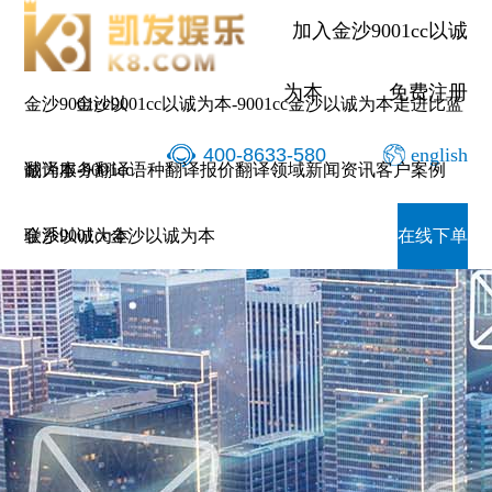
加入金沙9001cc以诚
为本
免费注册
金沙9001cc以
金沙9001cc以诚为本-9001cc金沙以诚为本
走进比蓝
400-8633-580
english
诚为本-9001cc
翻译服务
翻译语种
翻译报价
翻译领域
新闻资讯
客户案例
金沙以诚为本
联系9001cc金沙以诚为本
在线下单