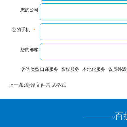
您的公司:
您的手机
:
您的邮箱:
咨询类型
口译服务
影媒服务
本地化服务
议员外派
训翻译
标准级
专业级
出版级
证件内容
上一条:
翻译文件常见格式
上都不是
百