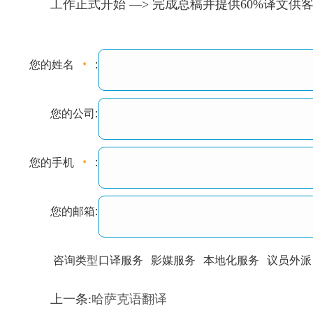
工作正式开始 —> 完成总稿并提供60%译文
您的姓名
:
您的公司:
您的手机
:
您的邮箱:
咨询类型
口译服务
影媒服务
本地化服务
议员外派
训翻译
标准级
专业级
出版级
证件内容
上一条:
哈萨克语翻译