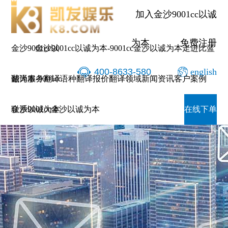
加入金沙9001cc以诚
为本
免费注册
金沙9001cc以
金沙9001cc以诚为本-9001cc金沙以诚为本
走进比蓝
400-8633-580
english
诚为本-9001cc
翻译服务
翻译语种
翻译报价
翻译领域
新闻资讯
客户案例
金沙以诚为本
联系9001cc金沙以诚为本
在线下单