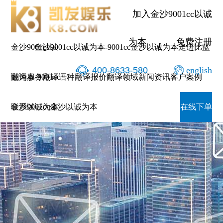
加入金沙9001cc以诚
为本
免费注册
金沙9001cc以
金沙9001cc以诚为本-9001cc金沙以诚为本
走进比蓝
400-8633-580
english
诚为本-9001cc
翻译服务
翻译语种
翻译报价
翻译领域
新闻资讯
客户案例
金沙以诚为本
联系9001cc金沙以诚为本
在线下单