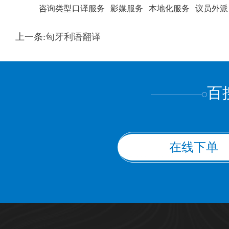
咨询类型
口译服务
影媒服务
本地化服务
议员外派
训翻译
标准级
专业级
出版级
证件内容
上一条:
匈牙利语翻译
上都不是
百
在线下单