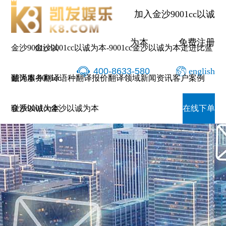
加入金沙9001cc以诚
为本
免费注册
金沙9001cc以
金沙9001cc以诚为本-9001cc金沙以诚为本
走进比蓝
400-8633-580
english
诚为本-9001cc
翻译服务
翻译语种
翻译报价
翻译领域
新闻资讯
客户案例
金沙以诚为本
联系9001cc金沙以诚为本
在线下单