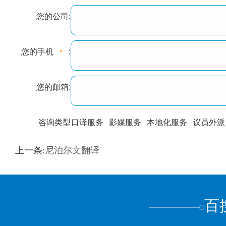
您的公司:
您的手机
:
您的邮箱:
咨询类型
口译服务
影媒服务
本地化服务
议员外派
训翻译
标准级
专业级
出版级
证件内容
上一条:
尼泊尔文翻译
上都不是
百