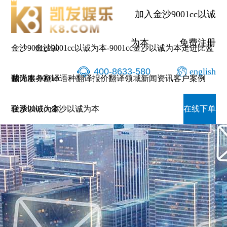
加入金沙9001cc以诚
为本
免费注册
金沙9001cc以
金沙9001cc以诚为本-9001cc金沙以诚为本
走进比蓝
400-8633-580
english
诚为本-9001cc
翻译服务
翻译语种
翻译报价
翻译领域
新闻资讯
客户案例
金沙以诚为本
联系9001cc金沙以诚为本
在线下单