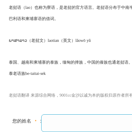
老挝语（lao）也称为寮语，是老挝的官方语言。老挝语分布于中南
巴利语和柬埔寨语的借词。
ພາສາລາວ（老挝文）laotian（英文）lǎowō yǔ
泰国、越南和柬埔寨的泰族，缅甸的掸族，中国的傣族也通老挝语
泰老语族be-taitai-sek
老挝语翻译 来源综合网络，9001cc金沙以诚为本的版权归原作者所有，如
您的姓名
: