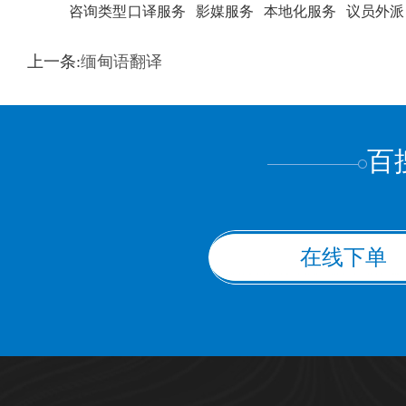
咨询类型
口译服务
影媒服务
本地化服务
议员外派
训翻译
标准级
专业级
出版级
证件内容
上一条:
缅甸语翻译
上都不是
百
在线下单