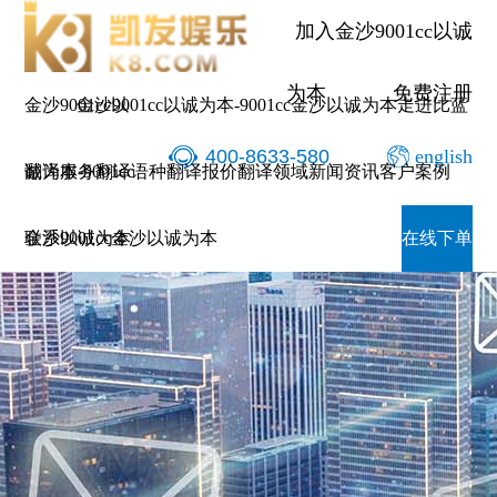
加入金沙9001cc以诚
为本
免费注册
金沙9001cc以
金沙9001cc以诚为本-9001cc金沙以诚为本
走进比蓝
400-8633-580
english
诚为本-9001cc
翻译服务
翻译语种
翻译报价
翻译领域
新闻资讯
客户案例
金沙以诚为本
联系9001cc金沙以诚为本
在线下单