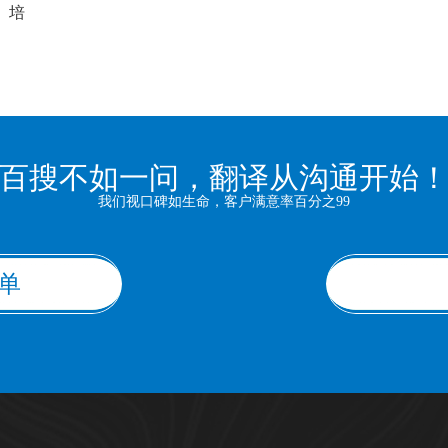
培
以
百搜不如一问，翻译从沟通开始
我们视口碑如生命，客户满意率百分之99
单