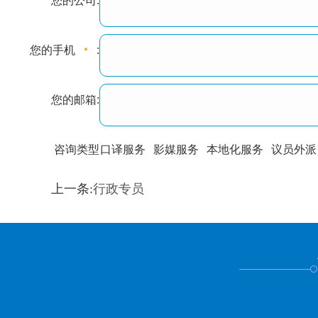
您的公司:
您的手机
:
您的邮箱:
咨询类型
口译服务
影媒服务
本地化服务
议员外派
训翻译
标准级
专业级
出版级
证件内容
上一条:
行政专员
上都不是