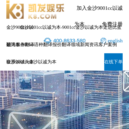
加入金沙9001cc以诚
为本
免费注册
金沙9001cc以
金沙9001cc以诚为本-9001cc金沙以诚为本
走进比蓝
400-8633-580
english
诚为本-9001cc
翻译服务
翻译语种
翻译报价
翻译领域
新闻资讯
客户案例
金沙以诚为本
联系9001cc金沙以诚为本
在线下单