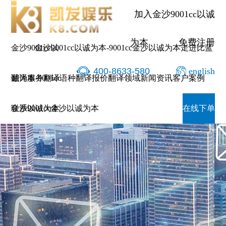
加入金沙9001cc以诚
为本
免费注册
金沙9001cc以
金沙9001cc以诚为本-9001cc金沙以诚为本
走进比蓝
400-8633-580
english
诚为本-9001cc
翻译服务
翻译语种
翻译报价
翻译领域
新闻资讯
客户案例
金沙以诚为本
联系9001cc金沙以诚为本
在线下单