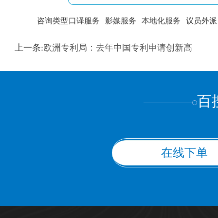
咨询类型
口译服务
影媒服务
本地化服务
议员外派
训翻译
标准级
专业级
出版级
证件内容
上一条:
欧洲专利局：去年中国专利申请创新高
上都不是
百
在线下单