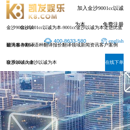
加入金沙9001cc以诚
为本
免费注册
金沙9001cc以
金沙9001cc以诚为本-9001cc金沙以诚为本
走进比蓝
400-8633-580
english
诚为本-9001cc
翻译服务
翻译语种
翻译报价
翻译领域
新闻资讯
客户案例
金沙以诚为本
联系9001cc金沙以诚为本
在线下单