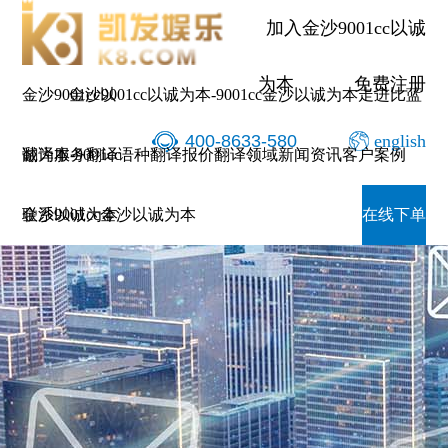
加入金沙9001cc以诚
为本
免费注册
金沙9001cc以
金沙9001cc以诚为本-9001cc金沙以诚为本
走进比蓝
400-8633-580
english
诚为本-9001cc
翻译服务
翻译语种
翻译报价
翻译领域
新闻资讯
客户案例
金沙以诚为本
联系9001cc金沙以诚为本
在线下单