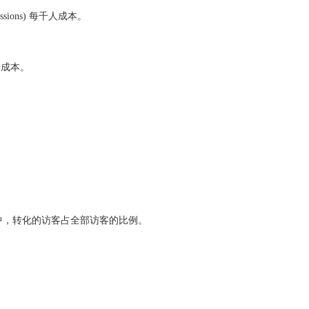
mpressions) 每千人成本。
 每点击成本。
站访客中，转化的访客占全部访客的比例。