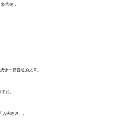
搜索引擎营销；
设计成像一篇普通的文章。
求方平台。
，又名「店头陈设」。