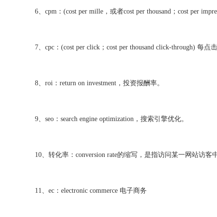
6、cpm：(cost per mille，或者cost per thousand；cost per i
7、cpc：(cost per click；cost per thousand click-through)
8、roi：return on investment，投资报酬率。
9、seo：search engine optimization，搜索引擎优化。
10、转化率：conversion rate的缩写，是指访问某一网
11、ec：electronic commerce 电子商务