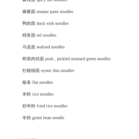
麻酱面 sesame paste noodles
鸭肉面 duck with noodles
鳝鱼面 eel noodles
乌龙面 seafood noodles
榨菜肉丝面 pork , pickled mustard green noodles
牡蛎细面 oyster thin noodles
板条 flat noodles
米粉 rice noodles
炒米粉 fried rice noodles
冬粉 green bean noodle