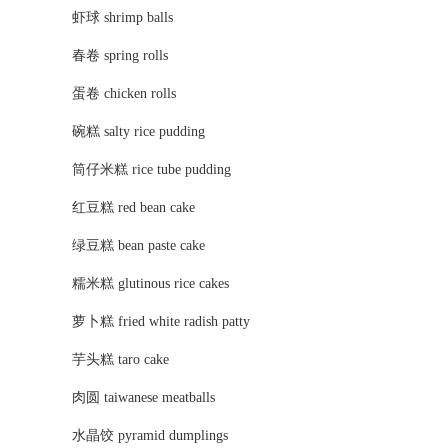
虾球 shrimp balls
春卷 spring rolls
蛋卷 chicken rolls
碗糕 salty rice pudding
筒仔米糕 rice tube pudding
红豆糕 red bean cake
绿豆糕 bean paste cake
糯米糕 glutinous rice cakes
萝卜糕 fried white radish patty
芋头糕 taro cake
肉圆 taiwanese meatballs
水晶饺 pyramid dumplings