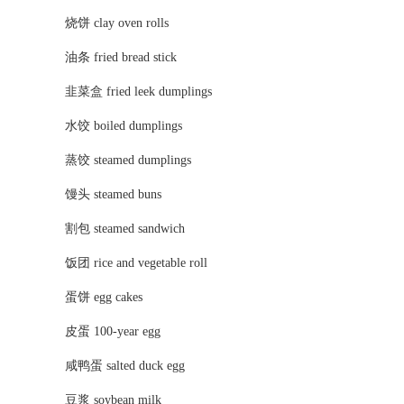
烧饼 clay oven rolls
油条 fried bread stick
韭菜盒 fried leek dumplings
水饺 boiled dumplings
蒸饺 steamed dumplings
馒头 steamed buns
割包 steamed sandwich
饭团 rice and vegetable roll
蛋饼 egg cakes
皮蛋 100-year egg
咸鸭蛋 salted duck egg
豆浆 soybean milk