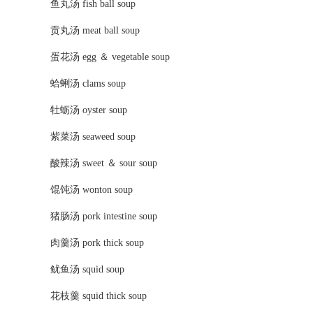
鱼丸汤 fish ball soup
贡丸汤 meat ball soup
蛋花汤 egg ＆ vegetable soup
蛤蜊汤 clams soup
牡蛎汤 oyster soup
紫菜汤 seaweed soup
酸辣汤 sweet ＆ sour soup
馄饨汤 wonton soup
猪肠汤 pork intestine soup
肉羹汤 pork thick soup
鱿鱼汤 squid soup
花枝羹 squid thick soup