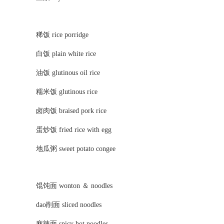
稀饭 rice porridge
白饭 plain white rice
油饭 glutinous oil rice
糯米饭 glutinous rice
卤肉饭 braised pork rice
蛋炒饭 fried rice with egg
地瓜粥 sweet potato congee
馄饨面 wonton ＆ noodles
dao削面 sliced noodles
麻辣面 spicy hot noodles