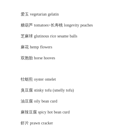
爱玉 vegetarian gelatin
糖葫芦 tomatoes>长寿桃 longevity peaches
芝麻球 glutinous rice sesame balls
麻花 hemp flowers
双胞胎 horse hooves
牡蛎煎 oyster omelet
臭豆腐 stinky tofu (smelly tofu)
油豆腐 oily bean curd
麻辣豆腐 spicy hot bean curd
虾片 prawn cracker