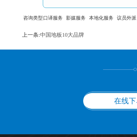
咨询类型
口译服务
影媒服务
本地化服务
议员外派
训翻译
标准级
专业级
出版级
证件内容
上一条:
中国地板10大品牌
上都不是
在线下