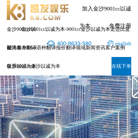
加入金沙9001cc以诚
为本
免费注册
金沙9001cc以
金沙9001cc以诚为本-9001cc金沙以诚为本
走进比蓝
400-8633-580
english
诚为本-9001cc
翻译服务
翻译语种
翻译报价
翻译领域
新闻资讯
客户案例
金沙以诚为本
联系9001cc金沙以诚为本
在线下单