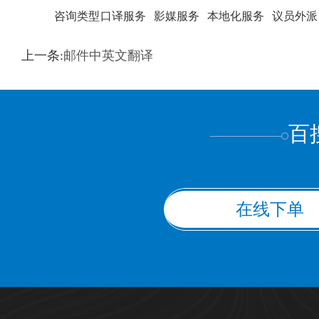
咨询类型
口译服务
影媒服务
本地化服务
议员外派
训翻译
标准级
专业级
出版级
证件内容
上一条:
邮件中英文翻译
上都不是
百
在线下单