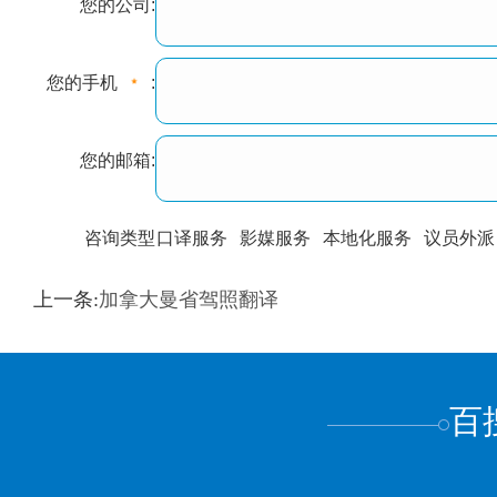
您的公司:
您的手机
:
您的邮箱:
咨询类型
口译服务
影媒服务
本地化服务
议员外派
训翻译
标准级
专业级
出版级
证件内容
上一条:
加拿大曼省驾照翻译
上都不是
百