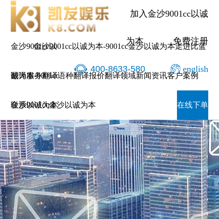
加入金沙9001cc以诚
为本
免费注册
金沙9001cc以
金沙9001cc以诚为本-9001cc金沙以诚为本
走进比蓝
400-8633-580
english
诚为本-9001cc
翻译服务
翻译语种
翻译报价
翻译领域
新闻资讯
客户案例
金沙以诚为本
联系9001cc金沙以诚为本
在线下单