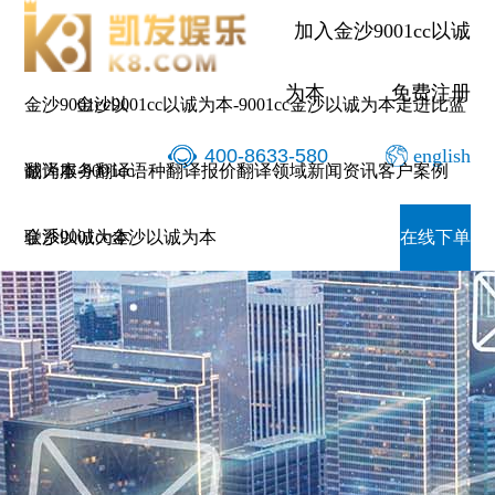
加入金沙9001cc以诚
为本
免费注册
金沙9001cc以
金沙9001cc以诚为本-9001cc金沙以诚为本
走进比蓝
400-8633-580
english
诚为本-9001cc
翻译服务
翻译语种
翻译报价
翻译领域
新闻资讯
客户案例
金沙以诚为本
联系9001cc金沙以诚为本
在线下单