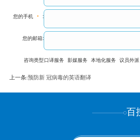
您的手机
:
您的邮箱:
咨询类型
口译服务
影媒服务
本地化服务
议员外派
训翻译
标准级
专业级
出版级
证件内容
上一条:
预防新 冠病毒的英语翻译
上都不是
百