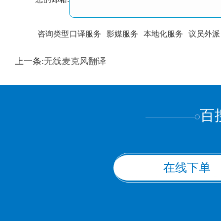
咨询类型
口译服务
影媒服务
本地化服务
议员外派
训翻译
标准级
专业级
出版级
证件内容
上一条:
无线麦克风翻译
上都不是
百
在线下单