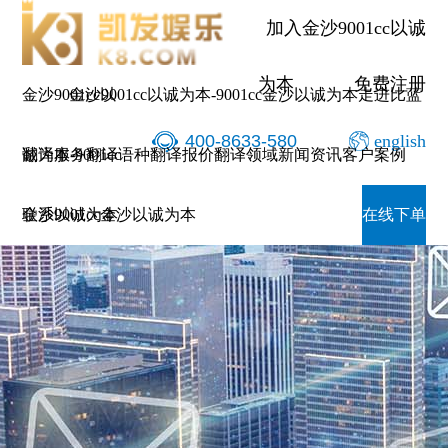
加入金沙9001cc以诚
为本
免费注册
金沙9001cc以
金沙9001cc以诚为本-9001cc金沙以诚为本
走进比蓝
400-8633-580
english
诚为本-9001cc
翻译服务
翻译语种
翻译报价
翻译领域
新闻资讯
客户案例
金沙以诚为本
联系9001cc金沙以诚为本
在线下单