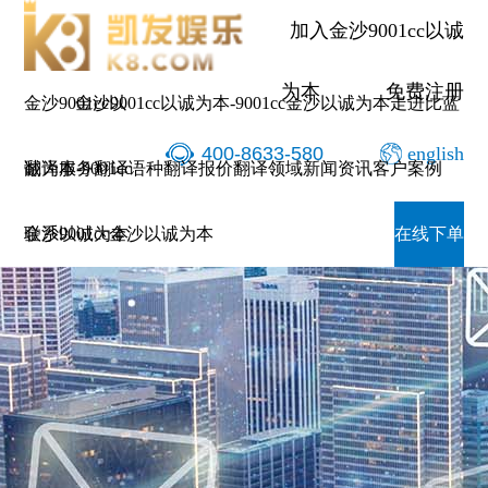
加入金沙9001cc以诚
为本
免费注册
金沙9001cc以
金沙9001cc以诚为本-9001cc金沙以诚为本
走进比蓝
400-8633-580
english
诚为本-9001cc
翻译服务
翻译语种
翻译报价
翻译领域
新闻资讯
客户案例
金沙以诚为本
联系9001cc金沙以诚为本
在线下单