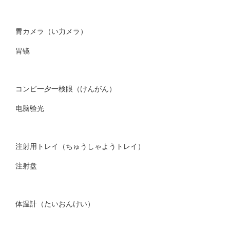
胃カメラ（い力メラ）
胃镜
コンピ一夕一検眼（けんがん）
电脑验光
注射用トレイ（ちゅうしゃようトレイ）
注射盘
体温計（たいおんけい）