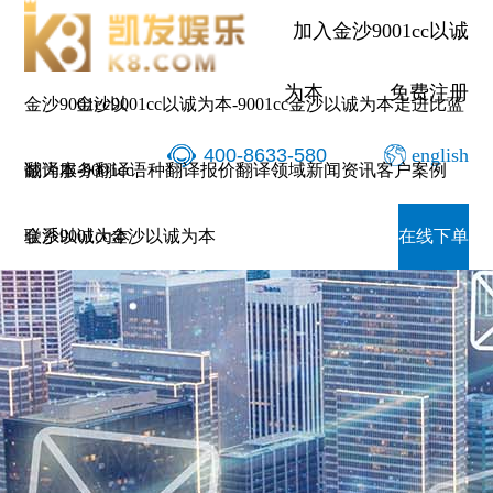
加入金沙9001cc以诚
为本
免费注册
金沙9001cc以
金沙9001cc以诚为本-9001cc金沙以诚为本
走进比蓝
400-8633-580
english
诚为本-9001cc
翻译服务
翻译语种
翻译报价
翻译领域
新闻资讯
客户案例
金沙以诚为本
联系9001cc金沙以诚为本
在线下单