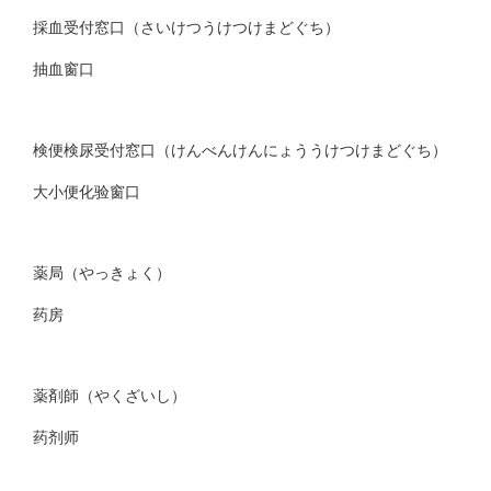
採血受付窓口（さいけつうけつけまどぐち）
抽血窗口
検便検尿受付窓口（けんべんけんにょううけつけまどぐち）
大小便化验窗口
薬局（やっきょく）
药房
薬剤師（やくざいし）
药剂师