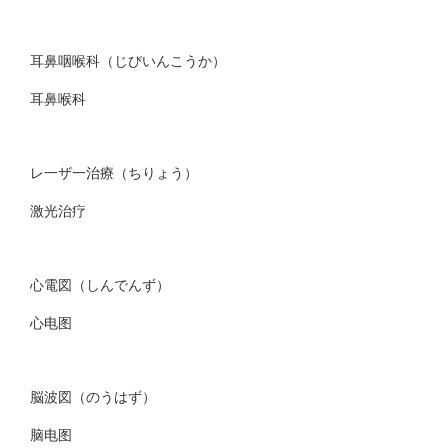
耳鼻咽喉科（じびいんこうか）
耳鼻喉科
レ一ザ一治療（ちりょう）
激光治疗
心電図（しんでんず）
心电图
脳波図（のうはず）
脑电图