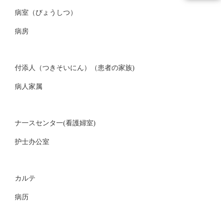
病室（びょうしつ）
病房
付添人（つきそいにん）（患者の家族)
病人家属
ナ一スセンタ一(看護婦室)
护士办公室
カルテ
病历