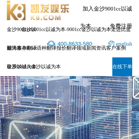
加入金沙9001cc以诚
为本
免费注册
金沙9001cc以
金沙9001cc以诚为本-9001cc金沙以诚为本
走进比蓝
400-8633-580
english
诚为本-9001cc
翻译服务
翻译语种
翻译报价
翻译领域
新闻资讯
客户案例
金沙以诚为本
联系9001cc金沙以诚为本
在线下单