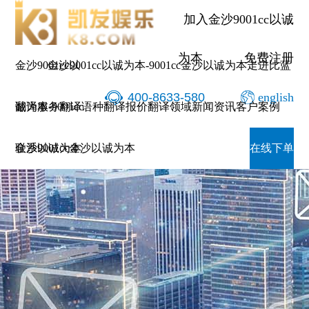
加入金沙9001cc以诚
为本
免费注册
金沙9001cc以
金沙9001cc以诚为本-9001cc金沙以诚为本
走进比蓝
400-8633-580
english
诚为本-9001cc
翻译服务
翻译语种
翻译报价
翻译领域
新闻资讯
客户案例
金沙以诚为本
联系9001cc金沙以诚为本
在线下单