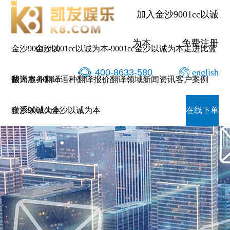
加入金沙9001cc以诚
为本
免费注册
金沙9001cc以
金沙9001cc以诚为本-9001cc金沙以诚为本
走进比蓝
400-8633-580
english
诚为本-9001cc
翻译服务
翻译语种
翻译报价
翻译领域
新闻资讯
客户案例
金沙以诚为本
联系9001cc金沙以诚为本
在线下单