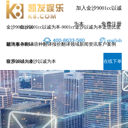
加入金沙9001cc以诚
为本
免费注册
金沙9001cc以
金沙9001cc以诚为本-9001cc金沙以诚为本
走进比蓝
400-8633-580
english
诚为本-9001cc
翻译服务
翻译语种
翻译报价
翻译领域
新闻资讯
客户案例
金沙以诚为本
联系9001cc金沙以诚为本
在线下单