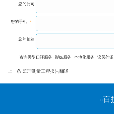
您的公司:
您的手机
:
您的邮箱:
咨询类型
口译服务
影媒服务
本地化服务
议员外派
训翻译
标准级
专业级
出版级
证件内容
上一条:
监理测量工程报告翻译
上都不是
百