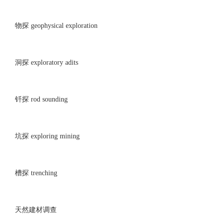
物探 geophysical exploration
洞探 exploratory adits
钎探 rod sounding
坑探 exploring mining
槽探 trenching
天然建材调查