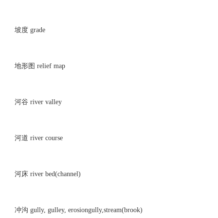
坡度 grade
地形图 relief map
河谷 river valley
河道 river course
河床 river bed(channel)
冲沟 gully, gulley, erosiongully,stream(brook)