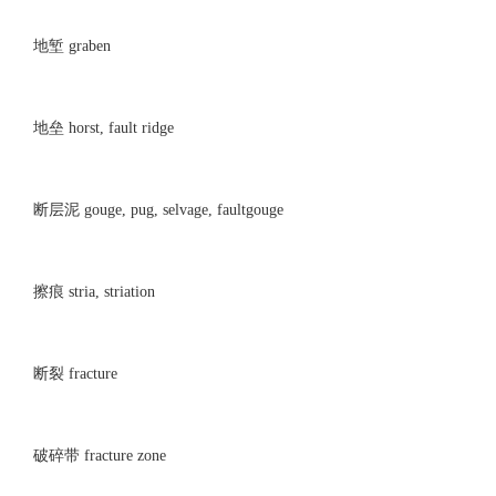
地堑 graben
地垒 horst, fault ridge
断层泥 gouge, pug, selvage, faultgouge
擦痕 stria, striation
断裂 fracture
破碎带 fracture zone