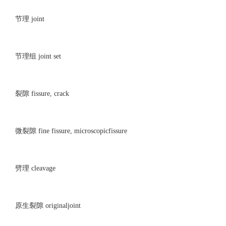
节理 joint
节理组 joint set
裂隙 fissure, crack
微裂隙 fine fissure, microscopicfissure
劈理 cleavage
原生裂隙 originaljoint