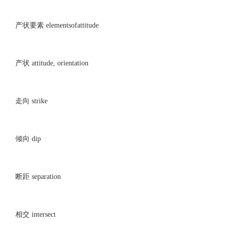
产状要素 elementsofattitude
产状 attitude, orientation
走向 strike
倾向 dip
断距 separation
相交 intersect