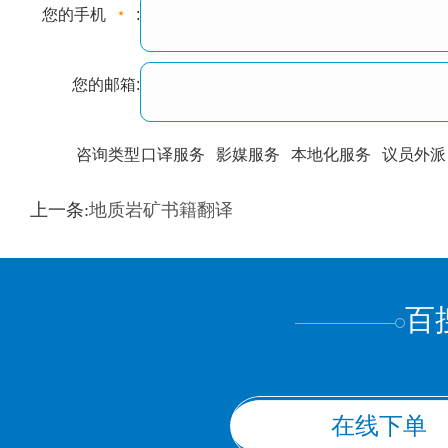
您的手机
:
您的邮箱:
咨询类型
口译服务
影媒服务
本地化服务
议员外派
训翻译
标准级
专业级
出版级
证件内容
上一条:
地质岩矿书籍翻译
上都不是
百
在线下单