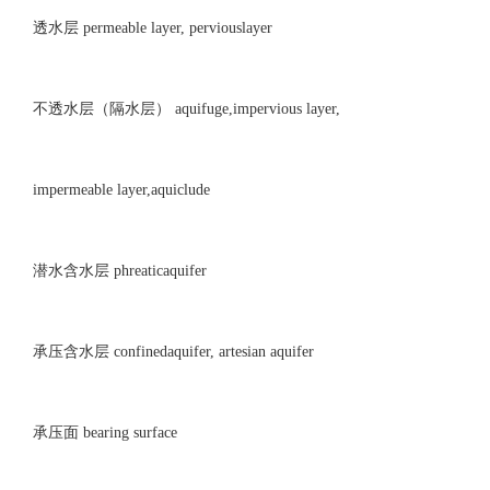
透水层 permeable layer, perviouslayer
不透水层（隔水层） aquifuge,impervious layer,
impermeable layer,aquiclude
潜水含水层 phreaticaquifer
承压含水层 confinedaquifer, artesian aquifer
承压面 bearing surface