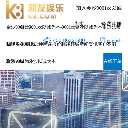
加入金沙9001cc以诚
为本
免费注册
金沙9001cc以
金沙9001cc以诚为本-9001cc金沙以诚为本
走进比蓝
400-8633-580
english
诚为本-9001cc
翻译服务
翻译语种
翻译报价
翻译领域
新闻资讯
客户案例
金沙以诚为本
联系9001cc金沙以诚为本
在线下单