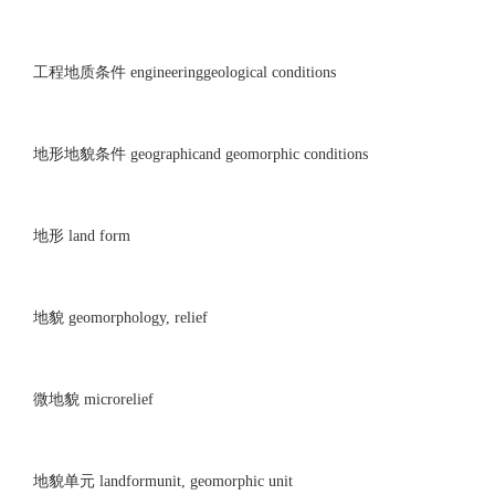
工程地质条件 engineeringgeological conditions
地形地貌条件 geographicand geomorphic conditions
地形 land form
地貌 geomorphology, relief
微地貌 microrelief
地貌单元 landformunit, geomorphic unit