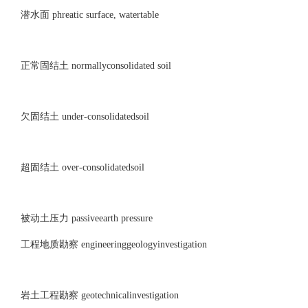
潜水面 phreatic surface, watertable
正常固结土 normallyconsolidated soil
欠固结土 under-consolidatedsoil
超固结土 over-consolidatedsoil
被动土压力 passiveearth pressure
工程地质勘察 engineeringgeologyinvestigation
岩土工程勘察 geotechnicalinvestigation