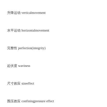
升降运动 verticalmovement
水平运动 horizontalmovement
完整性 perfection(integrity)
起伏度 waviness
尺寸效应 sizeeffect
围压效应 confiningpressure effect