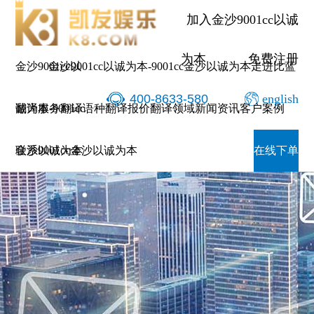
加入金沙9001cc以诚
为本
免费注册
金沙9001cc以
金沙9001cc以诚为本-9001cc金沙以诚为本
走进比蓝
400-8633-580
english
诚为本-9001cc
翻译服务
翻译语种
翻译报价
翻译领域
新闻资讯
客户案例
金沙以诚为本
联系9001cc金沙以诚为本
在线下单