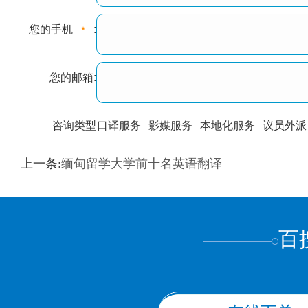
您的手机
:
您的邮箱:
咨询类型
口译服务
影媒服务
本地化服务
议员外派
训翻译
标准级
专业级
出版级
证件内容
上一条:
缅甸留学大学前十名英语翻译
上都不是
百