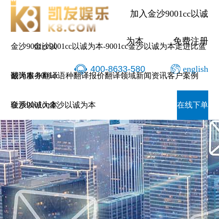
加入金沙9001cc以诚
为本
免费注册
金沙9001cc以
金沙9001cc以诚为本-9001cc金沙以诚为本
走进比蓝
400-8633-580
english
诚为本-9001cc
翻译服务
翻译语种
翻译报价
翻译领域
新闻资讯
客户案例
金沙以诚为本
联系9001cc金沙以诚为本
在线下单