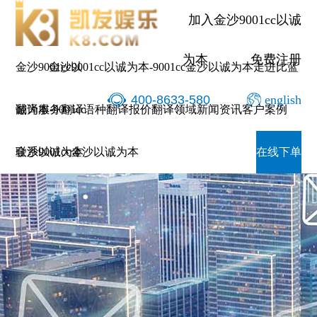
加入金沙9001cc以诚
为本
免费注册
金沙9001cc以
金沙9001cc以诚为本-9001cc金沙以诚为本
走进比蓝
400-8633-580
english
诚为本-9001cc
翻译服务
翻译语种
翻译报价
翻译领域
新闻资讯
客户案例
金沙以诚为本
联系9001cc金沙以诚为本
在线下单