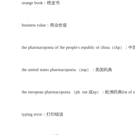
orange book：橙皮书
business value：商业价值
the pharmacopoeia of the people's republic of china（chp
the united states pharmacopoeia （usp）：美国药典
the european pharmacopoeia （ph. eur.或ep）：欧洲药典list 
typing error：打印错误