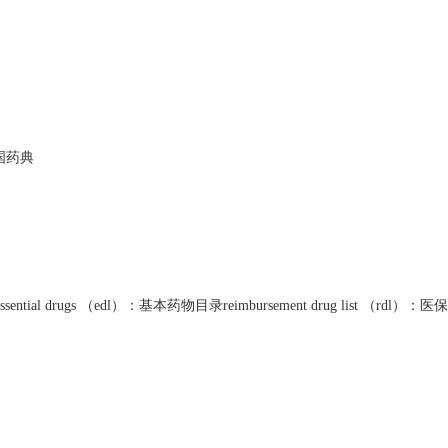
）：中国药典
of essential drugs （edl）：基本药物目录reimbursement drug list （rdl）