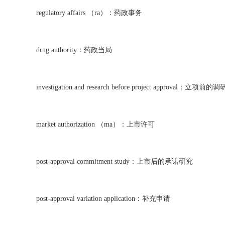
regulatory affairs （ra）：药政事务
drug authority：药政当局
investigation and research before project approval：立项前的调
market authorization （ma）：上市许可
post-approval commitment study：上市后的承诺研究
post-approval variation application：补充申请