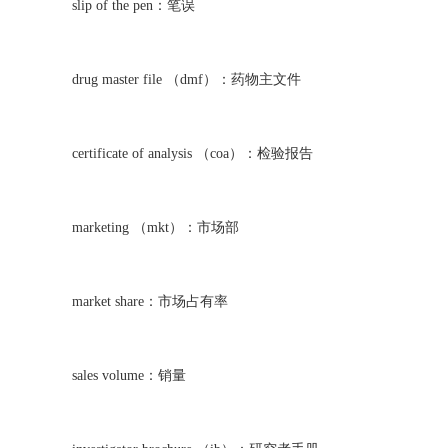
slip of the pen：笔误
drug master file （dmf）：药物主文件
certificate of analysis （coa）：检验报告
marketing （mkt）：市场部
market share：市场占有率
sales volume：销量