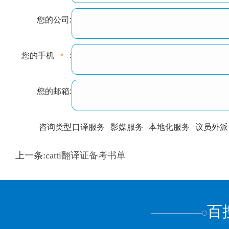
您的公司:
您的手机
:
您的邮箱:
咨询类型
口译服务
影媒服务
本地化服务
议员外派
训翻译
标准级
专业级
出版级
证件内容
上一条:
catti翻译证备考书单
上都不是
百