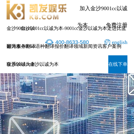
加入金沙9001cc以诚
为本
免费注册
金沙9001cc以
金沙9001cc以诚为本-9001cc金沙以诚为本
走进比蓝
400-8633-580
english
诚为本-9001cc
翻译服务
翻译语种
翻译报价
翻译领域
新闻资讯
客户案例
金沙以诚为本
联系9001cc金沙以诚为本
在线下单