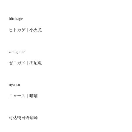
hitokage
ヒトカゲ丨小火龙
zenigame
ゼニガメ丨杰尼龟
nyaasu
ニャース丨喵喵
可达鸭日语翻译