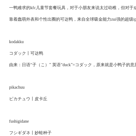
一鸭难求的kfc儿童节套餐玩具，对于小朋友来说太过幼稚，但对于
靠着蠢萌外表和个性出圈的可达鸭，来自全球吸金能力zui强的超级i
kodakku
コダック丨可达鸭
由来：日语“子（こ）” 英语“duck”=コダック，原来就是小鸭子的意
pikachuu
ピカチュウ丨皮卡丘
fushigidane
フシギダネ丨妙蛙种子