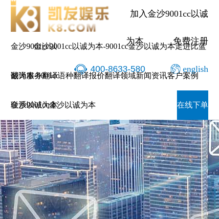
加入金沙9001cc以诚
为本
免费注册
金沙9001cc以
金沙9001cc以诚为本-9001cc金沙以诚为本
走进比蓝
400-8633-580
english
诚为本-9001cc
翻译服务
翻译语种
翻译报价
翻译领域
新闻资讯
客户案例
金沙以诚为本
联系9001cc金沙以诚为本
在线下单