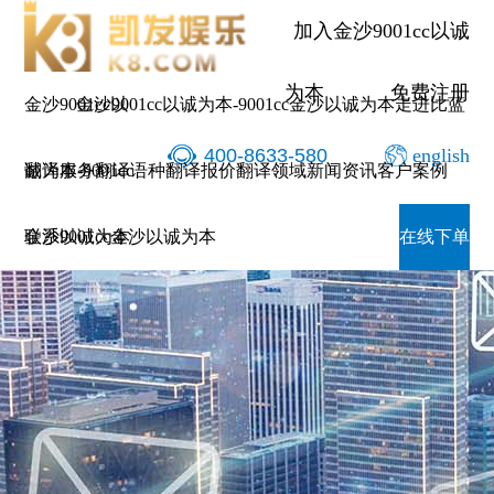
加入金沙9001cc以诚
为本
免费注册
金沙9001cc以
金沙9001cc以诚为本-9001cc金沙以诚为本
走进比蓝
400-8633-580
english
诚为本-9001cc
翻译服务
翻译语种
翻译报价
翻译领域
新闻资讯
客户案例
金沙以诚为本
联系9001cc金沙以诚为本
在线下单