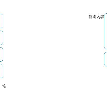
咨询内容
培
以