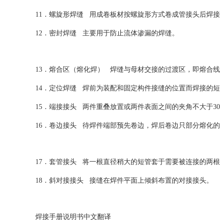
11．螺旋形焊缝 用成卷板材按螺旋形方式卷成管接头后焊
12．密封焊缝 主要用于防止流体渗漏的焊缝。
13．熔合区（熔化焊） 焊缝与母材交接的过渡区，即熔合
14．定位焊缝 焊前为装配和固定构件接缝的位置而焊接的
15．端接接头 两件重叠放置或两件表面之间的夹角不大于3
16．卷边接头 待焊件端部预先卷边，焊后卷边只部分熔化
17．套管接头 将一根直径稍大的短管套于需要被连接的两
18．斜对接接头 接缝在焊件平面上倾斜布置的对接接头。
焊接手册说明书中文翻译