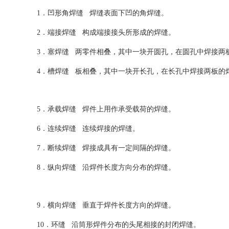
1．凹形角焊缝 焊缝表面下凹的角焊缝。
2．端接焊缝 构成端接接头所形成的焊缝。
3．塞焊缝 两零件相叠，其中一块开圆孔，在圆孔中焊接两
4．槽焊缝 板相叠，其中一块开长孔，在长孔中焊接两板的
5．承载焊缝 焊件上用作承受载荷的焊缝。
6．连续焊缝 连续焊接的焊缝。
7．断续焊缝 焊接成具有一定间隔的焊缝。
8．纵向焊缝 沿焊件长度方向分布的焊缝。
9．横向焊缝 垂直于焊件长度方向的焊缝。
10．环缝 沿筒形焊件分布的头尾相接的封闭焊缝。