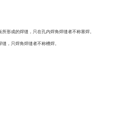
板所形成的焊缝，只在孔内焊角焊缝者不称塞焊。
焊缝，只焊角焊缝者不称槽焊。