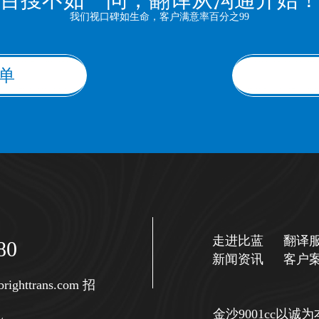
我们视口碑如生命，客户满意率百分之99
单
走进比蓝
翻译
80
新闻资讯
客户
righttrans.com
招
金沙9001cc以