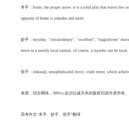
本手：honte, the proper move. it is a solid play that leaves few or n
opposite of honte is zokushu and usote.
妙手：myoshu, "extraordinary", "excellent", "magnificent" move. a mo
move in a merely local context. of course, a myoshu can be local, 
俗手：zokusuji, unsophisticated move, crude move, which achieves s
来源：综合网络，9001cc金沙以诚为本的版权归原作者所有。
高考作文“本手、妙手、俗手”翻译