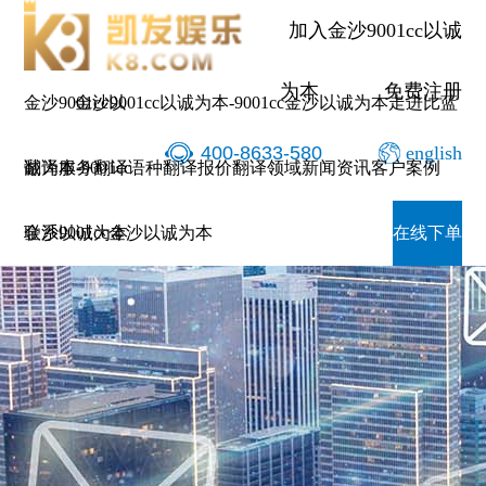
加入金沙9001cc以诚
为本
免费注册
金沙9001cc以
金沙9001cc以诚为本-9001cc金沙以诚为本
走进比蓝
400-8633-580
english
诚为本-9001cc
翻译服务
翻译语种
翻译报价
翻译领域
新闻资讯
客户案例
金沙以诚为本
联系9001cc金沙以诚为本
在线下单