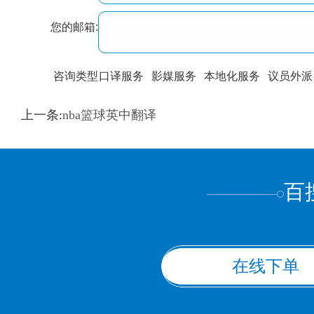
您的邮箱:
咨询类型
口译服务
影媒服务
本地化服务
议员外派
训翻译
标准级
专业级
出版级
证件内容
上一条:
nba篮球英中翻译
上都不是
百
在线下单