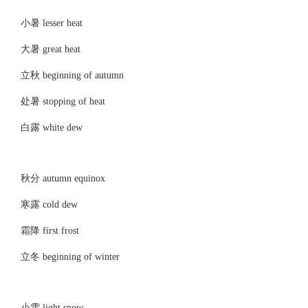
小暑 lesser heat
大暑 great heat
立秋 beginning of autumn
处暑 stopping of heat
白露 white dew
秋分 autumn equinox
寒露 cold dew
霜降 first frost
立冬 beginning of winter
小雪 light snow