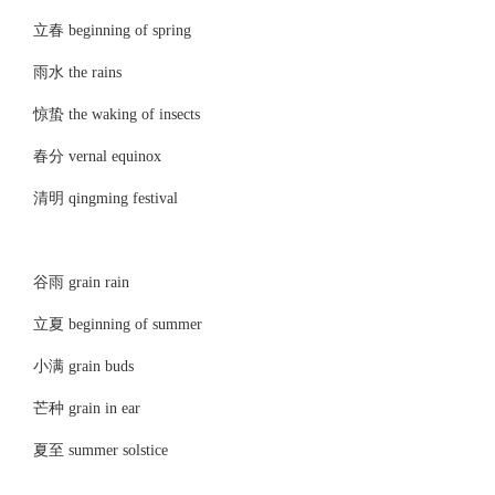
立春 beginning of spring
雨水 the rains
惊蛰 the waking of insects
春分 vernal equinox
清明 qingming festival
谷雨 grain rain
立夏 beginning of summer
小满 grain buds
芒种 grain in ear
夏至 summer solstice