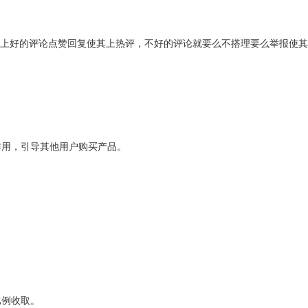
博上好的评论点赞回复使其上热评，不好的评论就要么不搭理要么举报使
作用，引导其他用户购买产品。
比例收取。