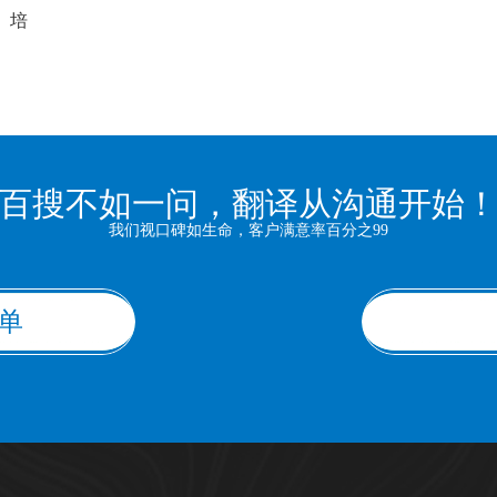
培
以
百搜不如一问，翻译从沟通开始
我们视口碑如生命，客户满意率百分之99
单