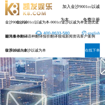
加入金沙9001cc以诚
为本
免费注册
金沙9001cc以
金沙9001cc以诚为本-9001cc金沙以诚为本
走进比蓝
400-8633-580
english
诚为本-9001cc
翻译服务
翻译语种
翻译报价
翻译领域
新闻资讯
客户案例
金沙以诚为本
联系9001cc金沙以诚为本
在线下单