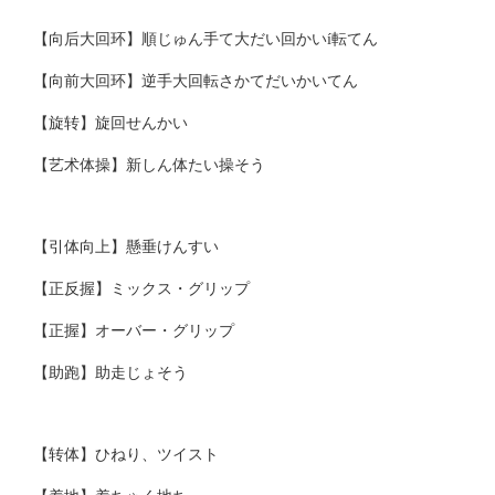
【向后大回环】順じゅん手て大だい回かいí転てん
【向前大回环】逆手大回転さかてだいかいてん
【旋转】旋回せんかい
【艺术体操】新しん体たい操そう
【引体向上】懸垂けんすい
【正反握】ミックス・グリップ
【正握】オーバー・グリップ
【助跑】助走じょそう
【转体】ひねり、ツイスト