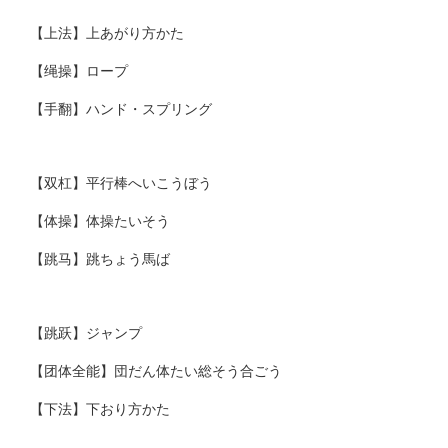
【上法】上あがり方かた
【绳操】ロープ
【手翻】ハンド・スプリング
【双杠】平行棒へいこうぼう
【体操】体操たいそう
【跳马】跳ちょう馬ば
【跳跃】ジャンプ
【团体全能】団だん体たい総そう合ごう
【下法】下おり方かた