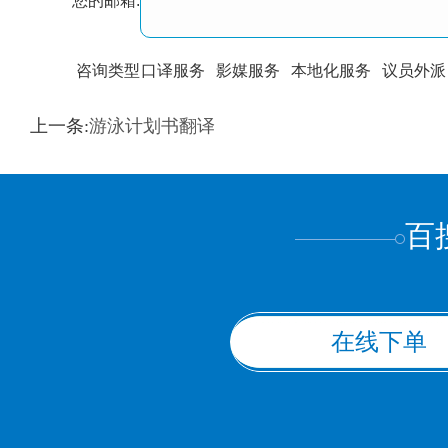
您的邮箱:
咨询类型
口译服务
影媒服务
本地化服务
议员外派
训翻译
标准级
专业级
出版级
证件内容
上一条:
游泳计划书翻译
上都不是
百
在线下单