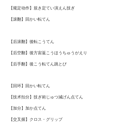
【规定动作】規き定てい演えん技ぎ
【滚翻】回かい転てん
【后滚翻】後転こうてん
【后空翻】後方宙返こうほうちゅうがえり
【后手翻】後こう転てん跳とび
【回环】回かい転てん
【技术扣分】技ぎ術じゅつ減げん点てん
【加分】加か点てん
【交叉握】クロス・グリップ