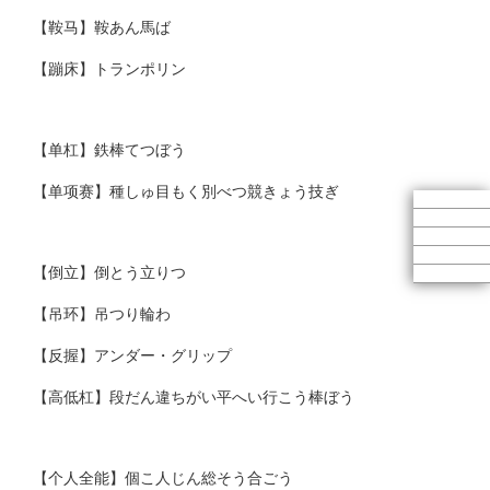
【鞍马】鞍あん馬ば
【蹦床】トランポリン
【单杠】鉄棒てつぼう
【单项赛】種しゅ目もく別べつ競きょう技ぎ
【倒立】倒とう立りつ
【吊环】吊つり輪わ
【反握】アンダー・グリップ
【高低杠】段だん違ちがい平へい行こう棒ぼう
【个人全能】個こ人じん総そう合ごう