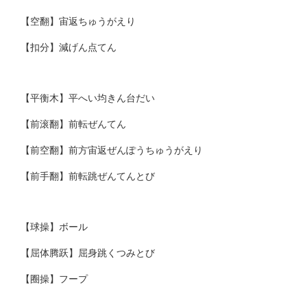
【空翻】宙返ちゅうがえり
【扣分】減げん点てん
【平衡木】平へい均きん台だい
【前滚翻】前転ぜんてん
【前空翻】前方宙返ぜんぽうちゅうがえり
【前手翻】前転跳ぜんてんとび
【球操】ボール
【屈体腾跃】屈身跳くつみとび
【圈操】フープ