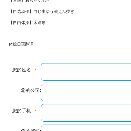
【着地】着ちゃく地ち
【自选动作】自じ由ゆう演えん技ぎ
【自由体操】床運動
体操日语翻译
您的姓名
:
您的公司:
您的手机
: