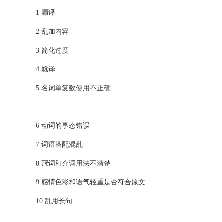
1 漏译
2 乱加内容
3 简化过度
4 尬译
5 名词单复数使用不正确
6 动词的事态错误
7 词语搭配混乱
8 冠词和介词用法不清楚
9 感情色彩和语气轻重是否符合原文
10 乱用长句