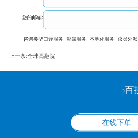
您的邮箱:
咨询类型
口译服务
影媒服务
本地化服务
议员外派
训翻译
标准级
专业级
出版级
证件内容
上一条:
全球高翻院
上都不是
百
在线下单