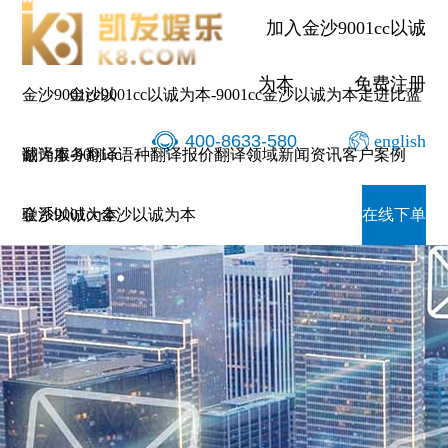
加入金沙9001cc以诚
为本
免费注册
金沙9001cc以
金沙9001cc以诚为本-9001cc金沙以诚为本
走进比蓝
400-8633-580
english
诚为本-9001cc
翻译服务
翻译语种
翻译报价
翻译领域
新闻资讯
客户案例
金沙以诚为本
联系9001cc金沙以诚为本
在线下单