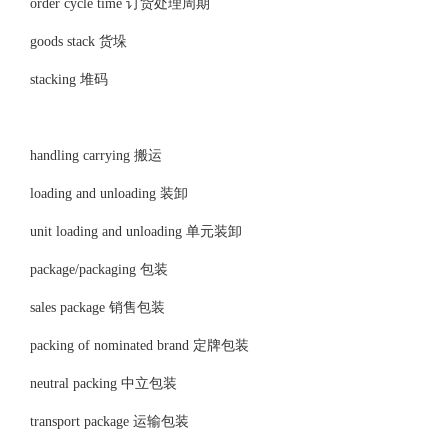
order cycle time 订货处理周期
goods stack 货垛
stacking 堆码
handling carrying 搬运
loading and unloading 装卸
unit loading and unloading 单元装卸
package/packaging 包装
sales package 销售包装
packing of nominated brand 定牌包装
neutral packing 中立包装
transport package 运输包装