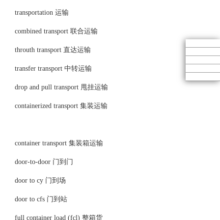
transportation 运输
combined transport 联合运输
throuth transport 直达运输
transfer transport 中转运输
drop and pull transport 甩挂运输
containerized transport 集装运输
container transport 集装箱运输
door-to-door 门到门
door to cy 门到场
door to cfs 门到站
full container load (fcl) 整箱货