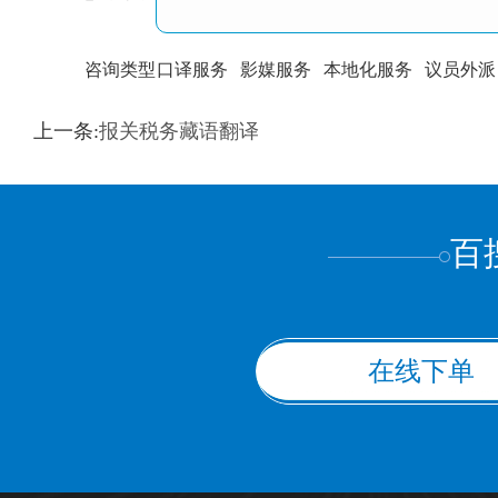
咨询类型
口译服务
影媒服务
本地化服务
议员外派
训翻译
标准级
专业级
出版级
证件内容
上一条:
报关税务藏语翻译
上都不是
百
在线下单