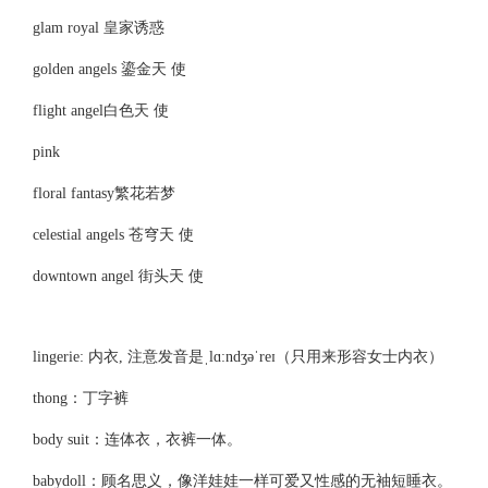
glam royal 皇家诱惑
golden angels 鎏金天 使
flight angel白色天 使
pink
floral fantasy繁花若梦
celestial angels 苍穹天 使
downtown angel 街头天 使
lingerie: 内衣, 注意发音是ˌlɑ:ndʒəˈreɪ（只用来形容女士内衣）
thong：丁字裤
body suit：连体衣，衣裤一体。
babydoll：顾名思义，像洋娃娃一样可爱又性感的无袖短睡衣。