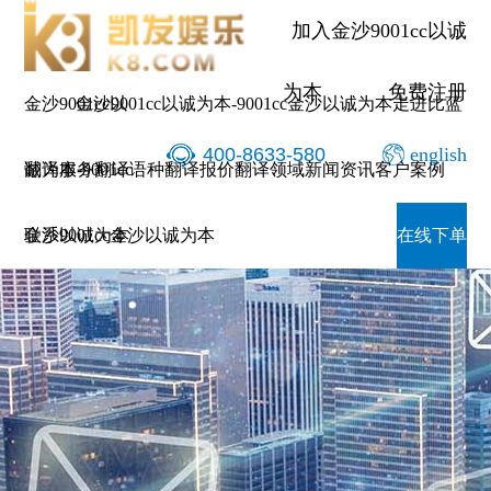
加入金沙9001cc以诚
为本
免费注册
金沙9001cc以
金沙9001cc以诚为本-9001cc金沙以诚为本
走进比蓝
400-8633-580
english
诚为本-9001cc
翻译服务
翻译语种
翻译报价
翻译领域
新闻资讯
客户案例
金沙以诚为本
联系9001cc金沙以诚为本
在线下单