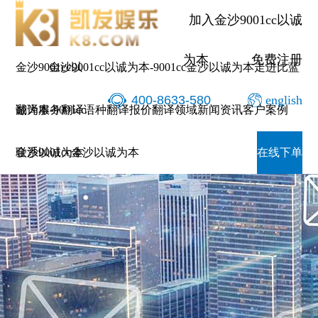
加入金沙9001cc以诚
为本
免费注册
金沙9001cc以
金沙9001cc以诚为本-9001cc金沙以诚为本
走进比蓝
400-8633-580
english
诚为本-9001cc
翻译服务
翻译语种
翻译报价
翻译领域
新闻资讯
客户案例
金沙以诚为本
联系9001cc金沙以诚为本
在线下单