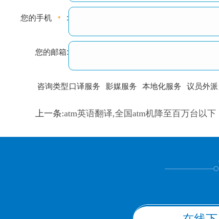
您的手机
:
您的邮箱:
咨询类型
口译服务
影媒服务
本地化服务
议员外派
训翻译
标准级
专业级
出版级
证件内容
上一条:
atm英语翻译,全国atm机降至百万台以下
上都不是