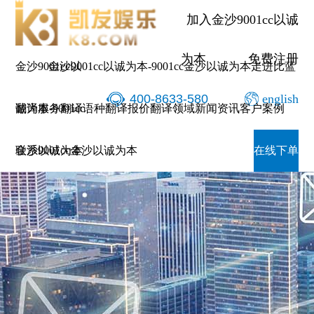
加入金沙9001cc以诚
为本
免费注册
金沙9001cc以
金沙9001cc以诚为本-9001cc金沙以诚为本
走进比蓝
400-8633-580
english
诚为本-9001cc
翻译服务
翻译语种
翻译报价
翻译领域
新闻资讯
客户案例
金沙以诚为本
联系9001cc金沙以诚为本
在线下单